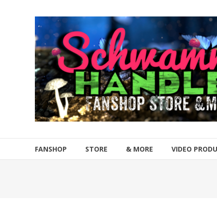
Zum
Inhalt
Schwammahandler
springen
Fanshop
Store
&
more
FANSHOP
STORE
& MORE
VIDEO PROD