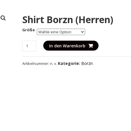
Shirt Borzn (Herren)
Größe
Shirt
In den Warenkorb
Borzn
(Herren)
Kategorie:
Borzn
Artikelnummer:
n. v.
Menge