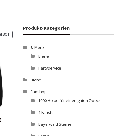
Produkt-Kategorien
PRODUKT
GEBOT
IM
ANGEBOT
& More
Biene
Partyservice
Biene
Fanshop
1000 Hoibe für einen guten Zweck
4 Fäuste
)
Bayerwald Sterne