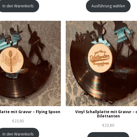
In den Warenkorb
Ausführung wählen
platte mit Gravur – Flying Spoon
Vinyl Schallplatte mit Gravur – 
Dilettanten
€
23,80
€
23,80
In den Warenkorb