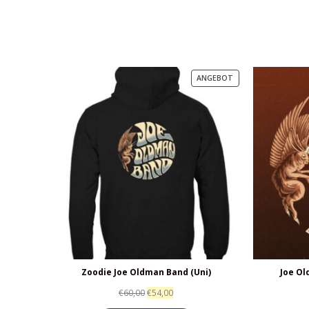
PRODUKT
ANGEBOT
IM
ANGEBOT
Zoodie Joe Oldman Band (Uni)
Joe Ol
€
60,00
€
54,00