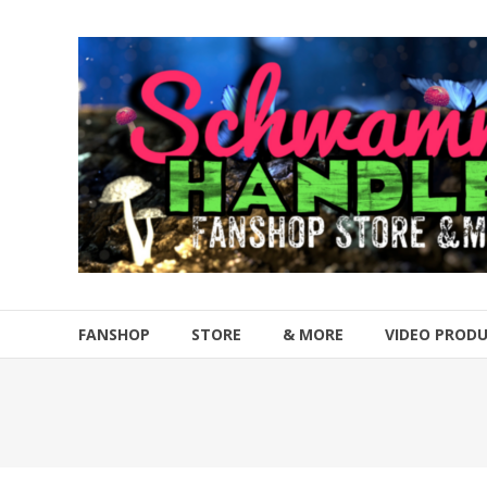
Zum
Inhalt
Schwammahandler
springen
Fanshop
Store
&
more
FANSHOP
STORE
& MORE
VIDEO PROD