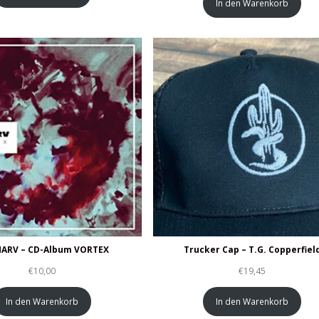
In den Warenkorb
MARV – CD-Album VORTEX
Trucker Cap – T.G. Copperfiel
€
10,00
€
19,45
In den Warenkorb
In den Warenkorb