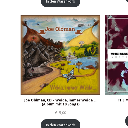
In den Warenkorb
Joe Oldman, CD – Weida, immer Weida …
THE 
(Album mit 10 Songs)
€
15,00
In den Warenkorb