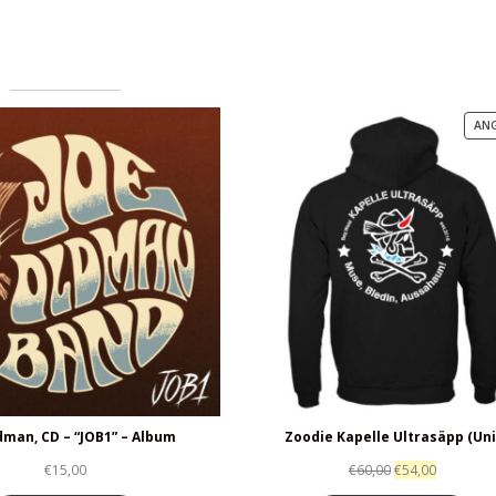
AN
dman, CD – “JOB1” – Album
Zoodie Kapelle Ultrasäpp (Uni
€
15,00
€
60,00
€
54,00