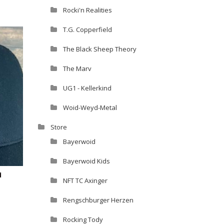
Rocki'n Realities
T.G. Copperfield
The Black Sheep Theory
The Marv
UG1 - Kellerkind
Woid-Weyd-Metal
Store
Bayerwoid
Bayerwoid Kids
d
NFT TC Axinger
Rengschburger Herzen
Rocking Tody