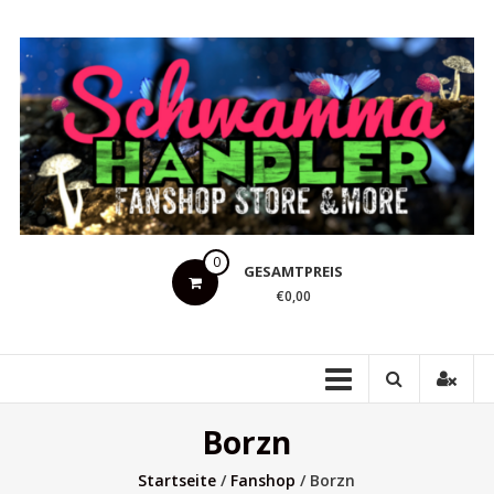
Zum
Inhalt
springen
Schwammahandler
0
GESAMTPREIS
Fanshop
€0,00
Store
&
more
Borzn
Startseite
/
Fanshop
/ Borzn