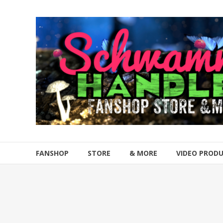
Zum
Inhalt
Schwammahandler
springen
Fanshop
Store
&
more
FANSHOP
STORE
& MORE
VIDEO PROD