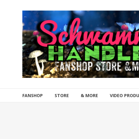
Zum
Inhalt
Schwammahandler
springen
Fanshop
Store
&
more
FANSHOP
STORE
& MORE
VIDEO PROD