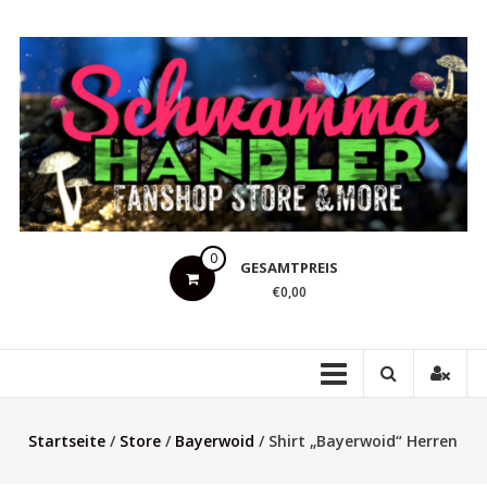
Zum
Inhalt
springen
Schwammahandler
0
GESAMTPREIS
Fanshop
€0,00
Store
&
more
Startseite
/
Store
/
Bayerwoid
/ Shirt „Bayerwoid“ Herren