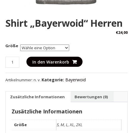
Shirt „Bayerwoid“ Herren
€
24,00
Größe
Shirt
In den Warenkorb
"Bayerwoid"
Herren
Kategorie:
Bayerwoid
Artikelnummer:
n. v.
Menge
Zusätzliche Informationen
Bewertungen (0)
Zusätzliche Informationen
Größe
S, M, L, XL, 2XL