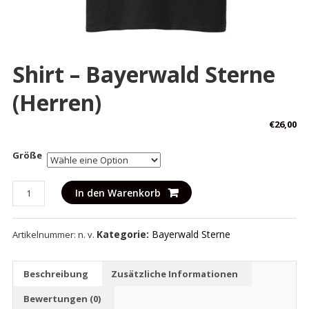
Shirt – Bayerwald Sterne
(Herren)
€
26,00
Größe
Shirt
In den Warenkorb
-
Bayerwald
Kategorie:
Bayerwald Sterne
Artikelnummer:
n. v.
Sterne
(Herren)
Menge
Beschreibung
Zusätzliche Informationen
Bewertungen (0)