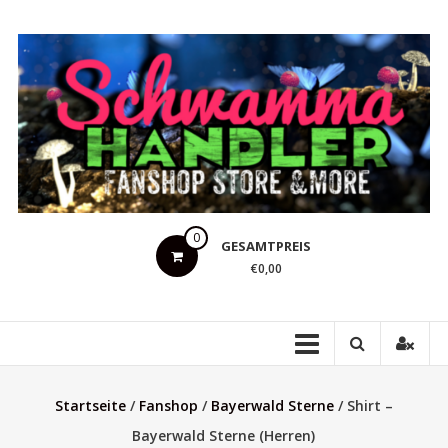
Zum
Inhalt
springen
Schwammahandler
0
GESAMTPREIS
Fanshop
€0,00
Store
&
more
Startseite
/
Fanshop
/
Bayerwald Sterne
/ Shirt –
Bayerwald Sterne (Herren)