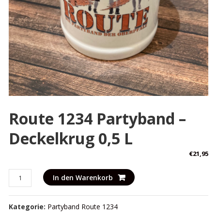
Route 1234 Partyband –
Deckelkrug 0,5 L
€
21,95
Route
In den Warenkorb
1234
Partyband
Kategorie:
Partyband Route 1234
-