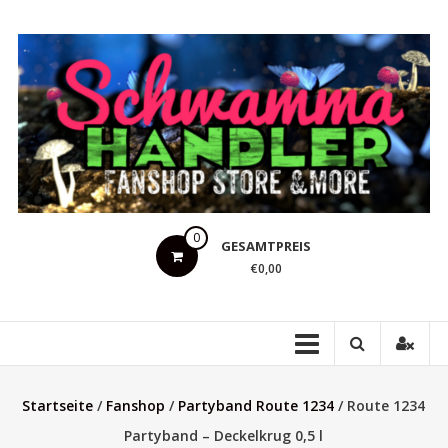
Zum
Inhalt
springen
Schwammahandler
0
GESAMTPREIS
Fanshop
€0,00
Store
&
more
Startseite
/
Fanshop
/
Partyband Route 1234
/ Route 1234
Partyband – Deckelkrug 0,5 l