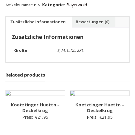
Kategorie:
Bayerwoid
Artikelnummer:
n. v.
Menge
Zusätzliche Informationen
Bewertungen (0)
Zusätzliche Informationen
Größe
S, M, L, XL, 2XL
Related products
Koetztinger Huettn –
Koetztinger Huettn –
Deckelkrug
Deckelkrug
Preis:
€
21,95
Preis:
€
21,95