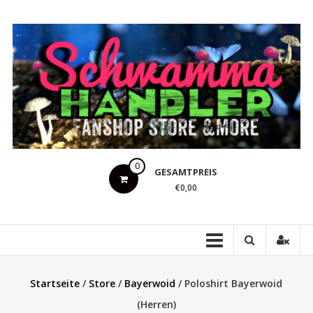
Zum
Inhalt
springen
Schwammahandler
0
GESAMTPREIS
Fanshop
€0,00
Store
&
more
Startseite
/
Store
/
Bayerwoid
/ Poloshirt Bayerwoid
(Herren)