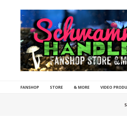
Zum
Inhalt
Schwammahandler
springen
Fanshop
Store
&
more
FANSHOP
STORE
& MORE
VIDEO PROD
S