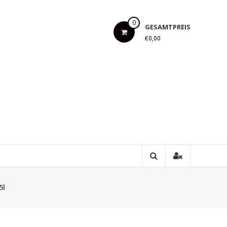
0
GESAMTPREIS
€0,00
5l