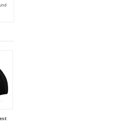
 und
est