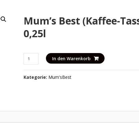
Mum’s Best (Kaffee-Tas
0,25l
Mum's
In den Warenkorb
Best
(Kaffee-
Kategorie:
Mum'sBest
Tasse)
0,25l
Menge