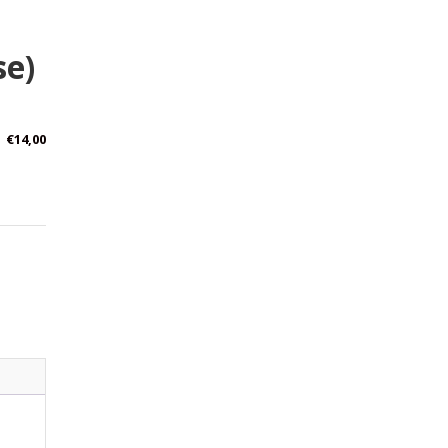
se)
€
14,00