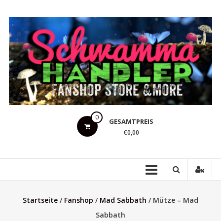
Zum
Inhalt
springen
Schwammahandler
0
GESAMTPREIS
Fanshop
€0,00
Store
&
more
Startseite
/
Fanshop
/
Mad Sabbath
/ Mütze – Mad
Sabbath