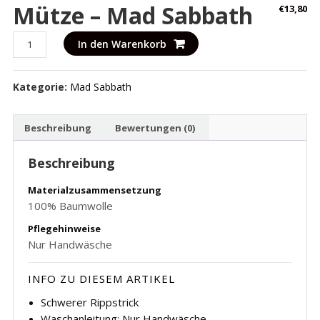
Mütze – Mad Sabbath
€
13,80
Mütze
In den Warenkorb
-
Mad
Kategorie:
Mad Sabbath
Sabbath
Menge
Beschreibung
Bewertungen (0)
Beschreibung
Materialzusammensetzung
100% Baumwolle
Pflegehinweise
Nur Handwäsche
INFO ZU DIESEM ARTIKEL
Schwerer Rippstrick
Waschanleitung: Nur Handwäsche.