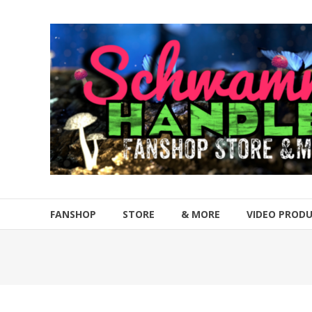
Zum
Inhalt
Schwammahandler
springen
Fanshop
Store
&
more
FANSHOP
STORE
& MORE
VIDEO PROD