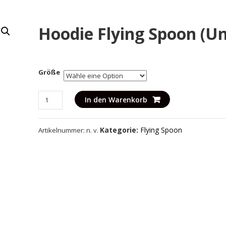
Hoodie Flying Spoon (Un
Größe
Hoodie
In den Warenkorb
Flying
Spoon
Kategorie:
Flying Spoon
Artikelnummer:
n. v.
(Uni)
Menge