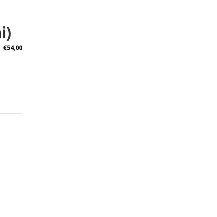
i)
€
54,00