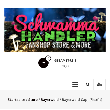
Zum
Inhalt
springen
Schwammahandler
0
GESAMTPREIS
Fanshop
€0,00
Store
&
more
Startseite
/
Store
/
Bayerwoid
/ Bayerwoid Cap, (Flexfit)