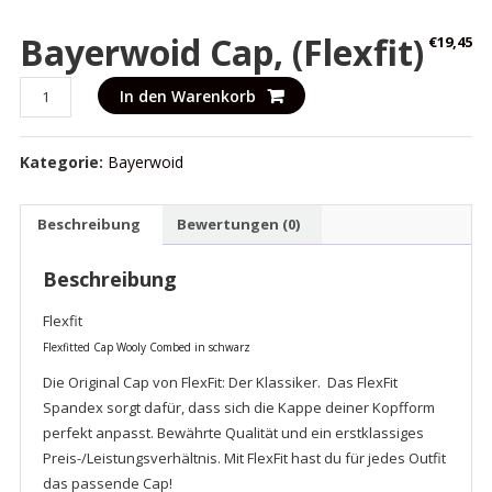
Bayerwoid Cap, (Flexfit)
€
19,45
Bayerwoid
In den Warenkorb
Cap,
(Flexfit)
Kategorie:
Bayerwoid
Menge
Beschreibung
Bewertungen (0)
Beschreibung
Flexfit
Flexfitted Cap Wooly Combed in schwarz
Die
Original Cap
von
FlexFit
: Der Klassiker. Das
FlexFit
Spandex
sorgt dafür, dass sich die Kappe deiner Kopfform
perfekt anpasst. Bewährte Qualität und ein erstklassiges
Preis-/Leistungsverhältnis. Mit
FlexFit
hast du für jedes Outfit
das passende Cap!