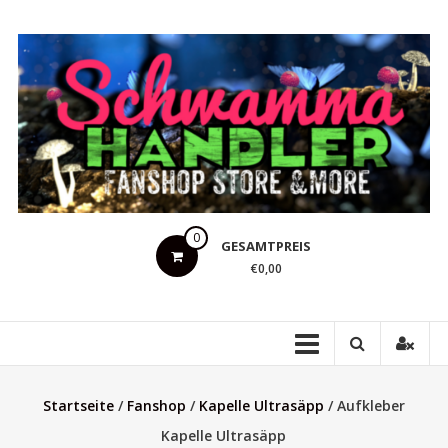
Zum
Inhalt
springen
Schwammahandler
0
GESAMTPREIS
Fanshop
€0,00
Store
&
more
Startseite
/
Fanshop
/
Kapelle Ultrasäpp
/ Aufkleber
Kapelle Ultrasäpp