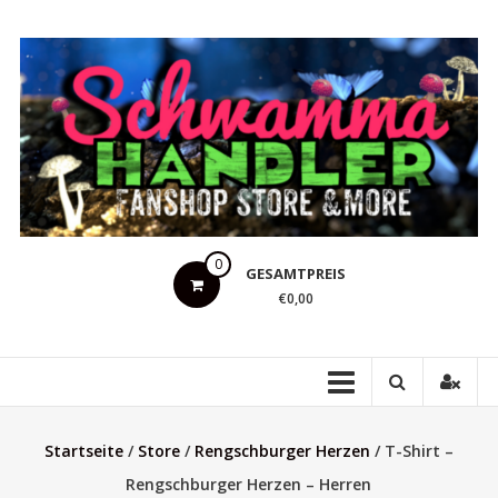
Zum
Inhalt
springen
Schwammahandler
0
GESAMTPREIS
Fanshop
€0,00
Store
&
more
Startseite
/
Store
/
Rengschburger Herzen
/ T-Shirt –
Rengschburger Herzen – Herren