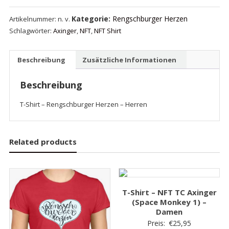
-
Kategorie:
Rengschburger Herzen
Artikelnummer:
n. v.
Rengschburger
Schlagwörter:
Axinger
,
NFT
,
NFT Shirt
Herzen
-
Herren
Beschreibung
Zusätzliche Informationen
Menge
Beschreibung
T-Shirt – Rengschburger Herzen – Herren
Related products
T-Shirt – NFT TC Axinger
(Space Monkey 1) –
Damen
Preis:
€
25,95