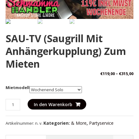
SAU-TV (Saugrill Mit
Anhängerkupplung) Zum
Mieten
€
119,00
–
€
315,00
Mietmodell
SAU-
In den Warenkorb
TV
(Saugrill
Kategorien:
& More
,
Partyservice
Artikelnummer:
n. v.
mit
Anhängerkupplung)
zum