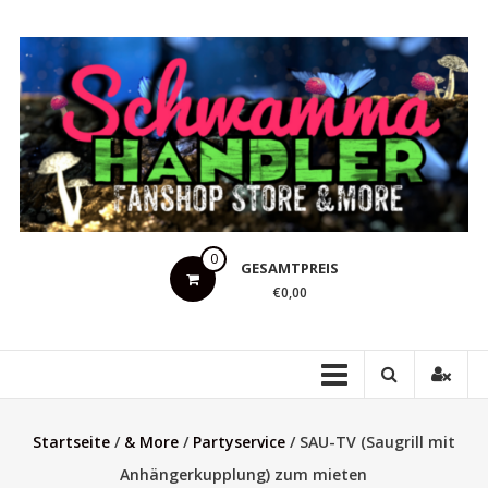
Zum
Inhalt
springen
Schwammahandler
0
GESAMTPREIS
Fanshop
€0,00
Store
&
more
Startseite
/
& More
/
Partyservice
/ SAU-TV (Saugrill mit
Anhängerkupplung) zum mieten