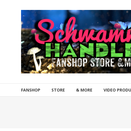
Zum
Inhalt
Schwammahandler
springen
Fanshop
Store
&
more
FANSHOP
STORE
& MORE
VIDEO PROD