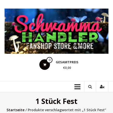
Zum
Inhalt
springen
Schwammahandler
0
GESAMTPREIS
Fanshop
€0,00
Store
&
more
1 Stück Fest
Startseite
/ Produkte verschlagwortet mit „1 Stück Fest“